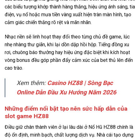
các biểu tượng khớp thành hàng thắng, hiệu ứng ánh sáng, tia
điện, vụ nổ hoặc mưa tiền vàng xuất hiện tràn màn hình, tạo
cảm giác chiến thắng rõ rệt và mãn nhãn.
Nhạc nền sẽ linh hoạt thay đổi theo từng chủ đề game, lúc
nhẹ nhàng thư giãn, khi lại dồn dập hồi hộp. Tiếng đồng xu
rơi, chuông báo thưởng hay hiệu ứng đặc biệt khi kích hoạt
vòng bonus đều góp phần đẩy cảm xúc của bet thủ lên đến
cao trào.
Xem thêm:
Casino HZ88 | Sòng Bạc
Online Dẫn Đầu Xu Hướng Năm 2026
Những điểm nổi bật tạo nên sức hấp dẫn của
slot game HZ88
Điều giữ chân thành viên ở lại lâu dài ở Nổ Hũ HZ88 chính là
độ ổn định, minh bạch, chất lượng dịch vụ. Nhà cái tạo dựng