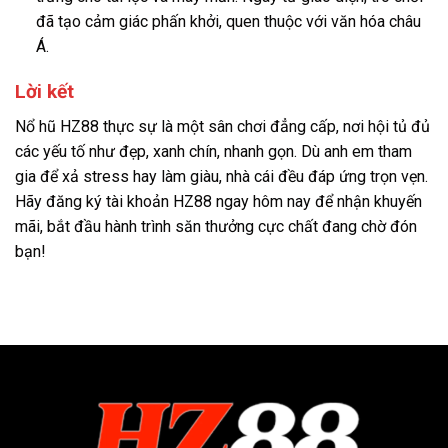
đã tạo cảm giác phấn khởi, quen thuộc với văn hóa châu
Á.
Lời kết
Nổ hũ HZ88 thực sự là một sân chơi đẳng cấp, nơi hội tủ đủ
các yếu tố như đẹp, xanh chín, nhanh gọn. Dù anh em tham
gia để xả stress hay làm giàu, nhà cái đều đáp ứng trọn vẹn.
Hãy đăng ký tài khoản HZ88 ngay hôm nay để nhận khuyến
mãi, bắt đầu hành trình săn thưởng cực chất đang chờ đón
bạn!