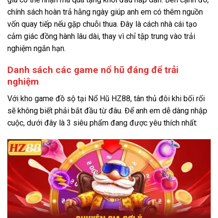
chính sách hoàn trả hằng ngày giúp anh em có thêm nguồn
vốn quay tiếp nếu gặp chuỗi thua. Đây là cách nhà cái tạo
cảm giác đồng hành lâu dài, thay vì chỉ tập trung vào trải
nghiệm ngắn hạn.
Danh sách các game nổ hũ đáng để trải
nghiệm
Với kho game đồ sộ tại Nổ Hũ HZ88, tân thủ đôi khi bối rối
sẽ không biết phải bắt đầu từ đâu. Để anh em dễ dàng nhập
cuộc, dưới đây là 3 siêu phẩm đang được yêu thích nhất: