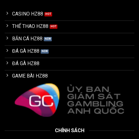
CASINO HZ88
THỂ THAO HZ88
BẮN CÁ HZ88
ĐÁ GÀ HZ88
ĐÁ GÀ HZ88
GAME BÀI HZ88
CHÍNH SÁCH