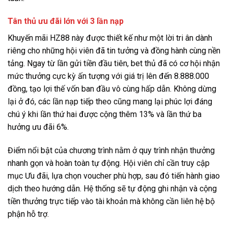
Tân thủ ưu đãi lớn với 3 lần nạp
Khuyến mãi HZ88 này được thiết kế như một lời tri ân dành
riêng cho những hội viên đã tin tưởng và đồng hành cùng nền
tảng. Ngay từ lần gửi tiền đầu tiên, bet thủ đã có cơ hội nhận
mức thưởng cực kỳ ấn tượng với giá trị lên đến 8.888.000
đồng, tạo lợi thế vốn ban đầu vô cùng hấp dẫn. Không dừng
lại ở đó, các lần nạp tiếp theo cũng mang lại phúc lợi đáng
chú ý khi lần thứ hai được cộng thêm 13% và lần thứ ba
hưởng ưu đãi 6%.
Điểm nổi bật của chương trình nằm ở quy trình nhận thưởng
nhanh gọn và hoàn toàn tự động. Hội viên chỉ cần truy cập
mục Ưu đãi, lựa chọn voucher phù hợp, sau đó tiến hành giao
dịch theo hướng dẫn. Hệ thống sẽ tự động ghi nhận và cộng
tiền thưởng trực tiếp vào tài khoản mà không cần liên hệ bộ
phận hỗ trợ.