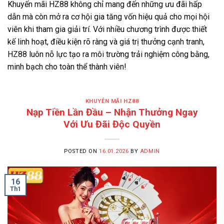
Khuyến mãi HZ88 không chỉ mang đến những ưu đãi hấp
dẫn mà còn mở ra cơ hội gia tăng vốn hiệu quả cho mọi hội
viên khi tham gia giải trí. Với nhiều chương trình được thiết
kế linh hoạt, điều kiện rõ ràng và giá trị thưởng cạnh tranh,
HZ88 luôn nỗ lực tạo ra môi trường trải nghiệm công bằng,
minh bạch cho toàn thể thành viên!
KHUYỄN MÃI HZ88
Nạp Tiền Lần Đầu – Nhận Thưởng Ngay
Với Ưu Đãi Độc Quyền
POSTED ON
16.01.2026
BY
ADMIN
16
Th1