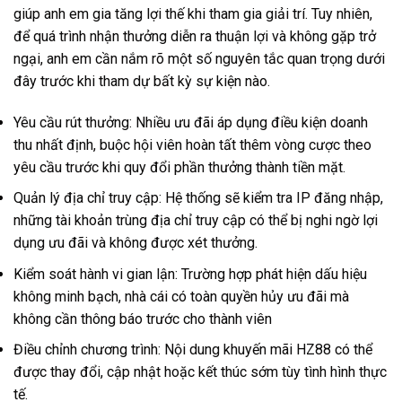
giúp anh em gia tăng lợi thế khi tham gia giải trí. Tuy nhiên,
để quá trình nhận thưởng diễn ra thuận lợi và không gặp trở
ngại, anh em cần nắm rõ một số nguyên tắc quan trọng dưới
đây trước khi tham dự bất kỳ sự kiện nào.
Yêu cầu rút thưởng: Nhiều ưu đãi áp dụng điều kiện doanh
thu nhất định, buộc hội viên hoàn tất thêm vòng cược theo
yêu cầu trước khi quy đổi phần thưởng thành tiền mặt.
Quản lý địa chỉ truy cập: Hệ thống sẽ kiểm tra IP đăng nhập,
những tài khoản trùng địa chỉ truy cập có thể bị nghi ngờ lợi
dụng ưu đãi và không được xét thưởng.
Kiểm soát hành vi gian lận: Trường hợp phát hiện dấu hiệu
không minh bạch, nhà cái có toàn quyền hủy ưu đãi mà
không cần thông báo trước cho thành viên
Điều chỉnh chương trình: Nội dung khuyến mãi HZ88 có thể
được thay đổi, cập nhật hoặc kết thúc sớm tùy tình hình thực
tế.