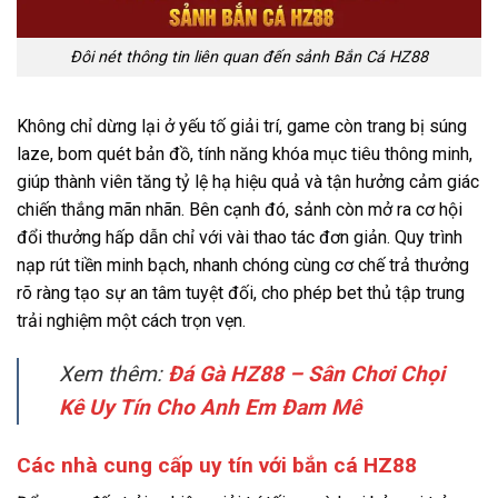
Đôi nét thông tin liên quan đến sảnh Bắn Cá HZ88
Không chỉ dừng lại ở yếu tố giải trí, game còn trang bị súng
laze, bom quét bản đồ, tính năng khóa mục tiêu thông minh,
giúp thành viên tăng tỷ lệ hạ hiệu quả và tận hưởng cảm giác
chiến thắng mãn nhãn. Bên cạnh đó, sảnh còn mở ra cơ hội
đổi thưởng hấp dẫn chỉ với vài thao tác đơn giản. Quy trình
nạp rút tiền minh bạch, nhanh chóng cùng cơ chế trả thưởng
rõ ràng tạo sự an tâm tuyệt đối, cho phép bet thủ tập trung
trải nghiệm một cách trọn vẹn.
Xem thêm:
Đá Gà HZ88 – Sân Chơi Chọi
Kê Uy Tín Cho Anh Em Đam Mê
Các nhà cung cấp uy tín với bắn cá HZ88