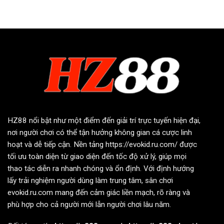
HZ88
nổi bật như một điểm đến giải trí trực tuyến hiện đại,
nơi người chơi có thể tận hưởng không gian cá cược linh
hoạt và dễ tiếp cận. Nền tảng
https://evokid.ru.com/
được
tối ưu toàn diện từ giao diện đến tốc độ xử lý, giúp mọi
thao tác diễn ra nhanh chóng và ổn định. Với định hướng
lấy trải nghiệm người dùng làm trung tâm, sân chơi
evokid.ru.com
mang đến cảm giác liền mạch, rõ ràng và
phù hợp cho cả người mới lẫn người chơi lâu năm.