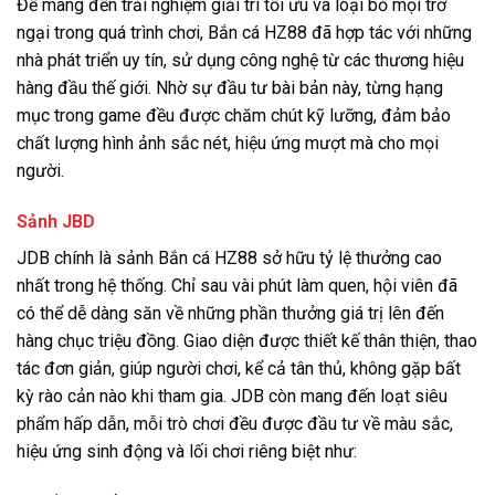
Để mang đến trải nghiệm giải trí tối ưu và loại bỏ mọi trở
ngại trong quá trình chơi, Bắn cá HZ88 đã hợp tác với những
nhà phát triển uy tín, sử dụng công nghệ từ các thương hiệu
hàng đầu thế giới. Nhờ sự đầu tư bài bản này, từng hạng
mục trong game đều được chăm chút kỹ lưỡng, đảm bảo
chất lượng hình ảnh sắc nét, hiệu ứng mượt mà cho mọi
người.
Sảnh JBD
JDB chính là sảnh Bắn cá HZ88 sở hữu tỷ lệ thưởng cao
nhất trong hệ thống. Chỉ sau vài phút làm quen, hội viên đã
có thể dễ dàng săn về những phần thưởng giá trị lên đến
hàng chục triệu đồng. Giao diện được thiết kế thân thiện, thao
tác đơn giản, giúp người chơi, kể cả tân thủ, không gặp bất
kỳ rào cản nào khi tham gia. JDB còn mang đến loạt siêu
phẩm hấp dẫn, mỗi trò chơi đều được đầu tư về màu sắc,
hiệu ứng sinh động và lối chơi riêng biệt như: