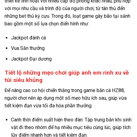
thiết kế linh hoạt với nhiều cấp độ phòng khác nhau, phù hợp
với mọi nhu cầu và trình độ của người chơi, từ tân thủ đến
những bet thủ kỳ cựu. Trong đó, loạt game gây bão tại sảnh
bao gồm một số lựa chọn điển hình như:
Jackpot đánh cá
Vua Săn thưởng
Jackpot Đại dương
Tiết lộ những mẹo chơi giúp anh em rinh xu về
túi siêu khủng
Để nâng cao cơ hội chiến thắng trong game bắn cá HZ88,
người chơi nên áp dụng một số mẹo hữu ích sau, giúp vừa
tiết kiệm đạn vừa tối đa hóa phần thưởng:
Canh thời điểm xuất hiện theo đàn: Tập trung bắn khi sinh
vật đi theo nhóm để hạ nhiều mục tiêu cùng lúc, giúp tích
lũy điểm nhanh hơn và tiết kiệm đạn.